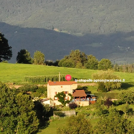
la-chapelle-agnon@wanadoo.fr