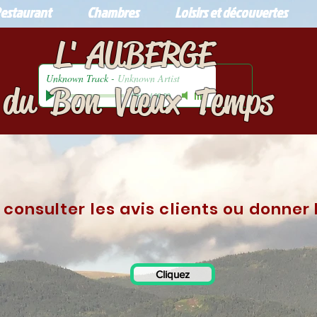
estaurant
Chambres
Loisirs et découvertes
L' AUBERGE
Unknown Track
-
Unknown Artist
du Bon Vieux Temps
00:00
/
00:00
 consulter les avis clients ou donner 
Cliquez